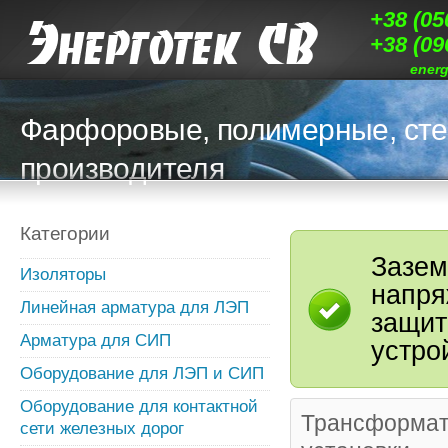
+38 (05
+38 (09
ener
Фарфоровые, полимерные, сте
производителя
Категории
Зазе
Изоляторы
напря
Линейная арматура для ЛЭП
защит
Арматура для СИП
устро
Оборудование для ЛЭП и СИП
Оборудование для контактной
Трансформ
сети железных дорог