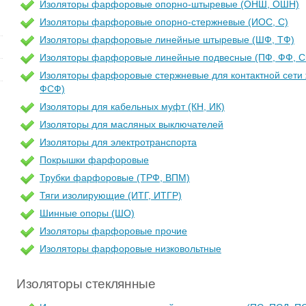
Изоляторы фарфоровые опорно-штыревые (ОНШ, ОШН)
Изоляторы фарфоровые опорно-стержневые (ИОС, С)
Изоляторы фарфоровые линейные штыревые (ШФ, ТФ)
Изоляторы фарфоровые линейные подвесные (ПФ, ФФ, С
Изоляторы фарфоровые стержневые для контактной сети 
ФСФ)
Изоляторы для кабельных муфт (КН, ИК)
Изоляторы для масляных выключателей
Изоляторы для электротранспорта
Покрышки фарфоровые
Трубки фарфоровые (ТРФ, ВПМ)
Тяги изолирующие (ИТГ, ИТГР)
Шинные опоры (ШО)
Изоляторы фарфоровые прочие
Изоляторы фарфоровые низковольтные
Изоляторы стеклянные