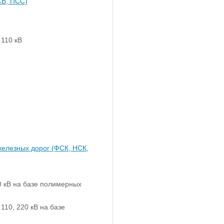
СВ, ПСС)
110 кВ
железных дорог (ФСК, НСК,
0 кВ на базе полимерных
10, 220 кВ на базе