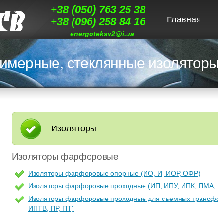
+38 (050) 763 25 38
Главная
+38 (096) 258 84 16
energoteksv2@i.ua
имерные, стеклянные изоляторы
Изоляторы
Изоляторы фарфоровые
Изоляторы фарфоровые опорные (ИО, И, ИОР, ОФР)
Изоляторы фарфоровые проходные (ИП, ИПУ, ИПК, ПМА,
Изоляторы фарфоровые проходные для съемных трансфо
ИПТВ, ПР, ПТ)