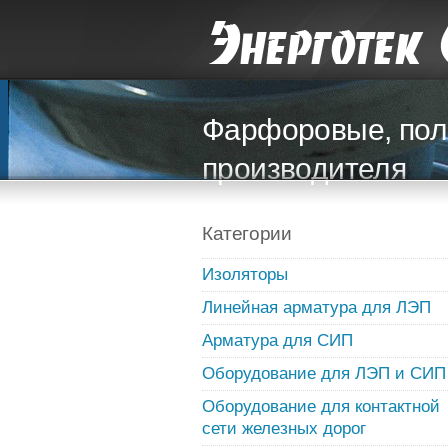
Фарфоровые, пол
производителя
Категории
Изоляторы
Линейная арматура для ЛЭП
Арматура для СИП
Оборудование для ЛЭП и СИП
Оборудование для контактной
сети железных дорог