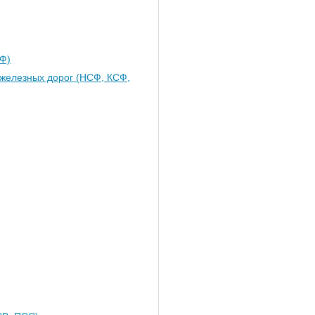
Ф)
железных дорог (НСФ, КСФ,