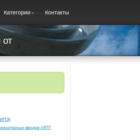
Категории
Контакты
 от
 ИПЭ)
рматорных вводов (ИПТ,