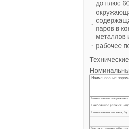
до плюс 60
окружающа
содержаща
паров в к
металлов 
рабочее п
Технические
Номинальны
Наименование парам
Номинальное напряжение 
Наибольшее рабочее напр
Номинальная частота, Гц
Число вторичных обмоток,