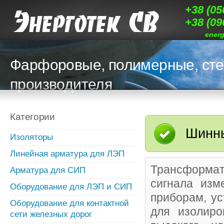
+38 (05
+38 (09
ener
Фарфоровые, полимерные, сте
производителя
Категории
Шинны
Изоляторы
Линейная арматура для ЛЭП
Трансформат
Арматура для СИП
сигнала изм
Оборудование для ЛЭП и СИП
приборам, ус
Оборудование для контактной
для изолиро
сети железных дорог