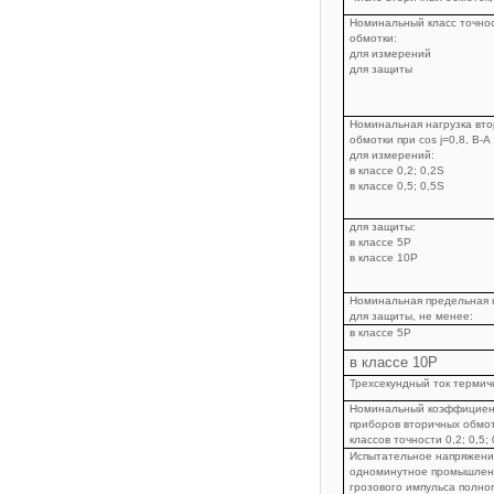
Номинальный класс точно
обмотки:
для измерений
для защиты
Номинальная нагрузка вт
обмотки при cos
j
=0,8, В-А 
для измерений:
в классе 0,2; 0,2S
в классе 0,5; 0,5S
для защиты:
в классе 5Р
в классе 10Р
Номинальная предельная 
для защиты, не менее:
в классе 5Р
в классе 10Р
Трехсекундный ток термиче
Номинальный коэффициен
приборов вторичных обмот
классов точности 0,2; 0,5; 
Испытательное напряжение
одноминутное промышлен
грозового импульса полно