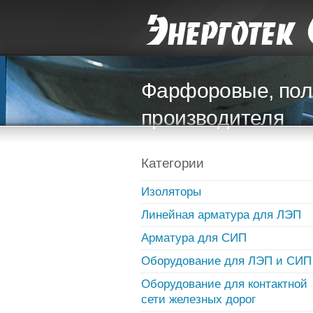
Фарфоровые, пол
производителя
Категории
Изоляторы
Линейная арматура для ЛЭП
Арматура для СИП
Оборудование для ЛЭП и СИП
Оборудование для контактной
сети железных дорог