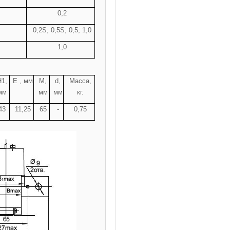
0,2
0,2S; 0,5S; 0,5; 1,0
1,0
Н1,
Е , мм
M,
d,
Масса,
мм
мм
мм
кг.
43
11,25
65
-
0,75