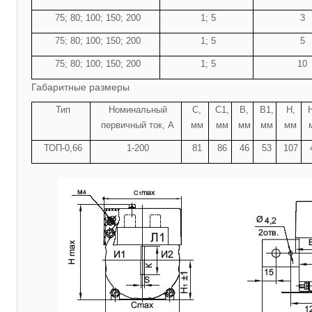
75; 80; 100; 150; 200
1; 5
3
75; 80; 100; 150; 200
1; 5
5
75; 80; 100; 150; 200
1; 5
10
Габаритные размеры
Тип
Номинальный
С,
С1,
В,
В1,
Н,
первичный ток, А
мм
мм
мм
мм
мм
ТОП-0,66
1-200
81
86
46
53
107