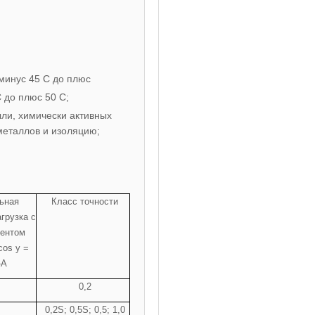
минус 45 С до плюс
 до плюс 50 С;
ли, химически активных
металлов и изоляцию;
ьная
Класс точности
грузка с
ентом
os y =
-А
0,2
0,2S; 0,5S; 0,5; 1,0