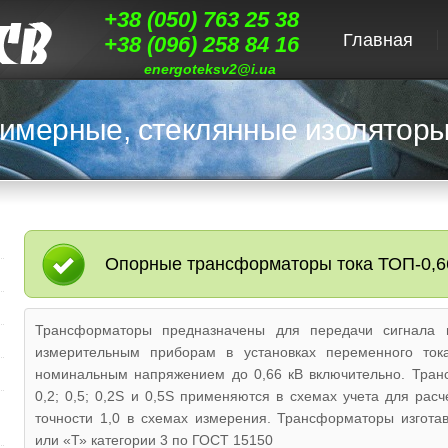
+38 (050) 763 25 38
Главная
+38 (096) 258 84 16
energoteksv2@i.ua
имерные, стеклянные изоляторы
Опорные трансформаторы тока ТОП-0,6
Трансформаторы предназначены для передачи сигнала 
измерительным приборам в установках переменного то
номинальным напряжением до 0,66 кВ включительно. Тран
0,2; 0,5; 0,2S и 0,5S применяются в схемах учета для расч
точности 1,0 в схемах измерения. Трансформаторы изгота
или «Т» категории 3 по ГОСТ 15150