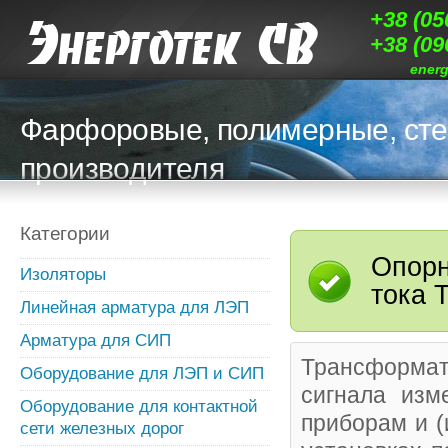
+38 (05
+38 (09
ener
Фарфоровые, полимерные, сте
производителя
Категории
Опорн
Изоляторы
тока 
Линейная арматура для ЛЭП
Арматура для СИП
Трансформат
Оборудование для ЛЭП и СИП
сигнала изм
Оборудование для контактной
приборам и (
сети железных дорог