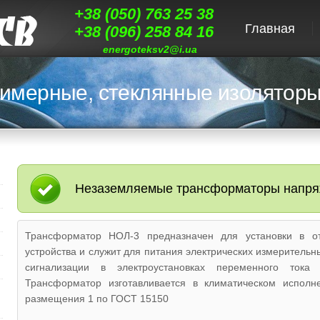
+38 (050) 763 25 38
Главная
+38 (096) 258 84 16
energoteksv2@i.ua
имерные, стеклянные изоляторы
Незаземляемые трансформаторы напр
Трансформатор НОЛ-3 предназначен для установки в о
устройства и служит для питания электрических измерительн
сигнализации в электроустановках переменного ток
Трансформатор изготавливается в климатическом исполн
размещения 1 по ГОСТ 15150