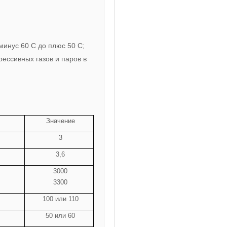
минус 60 С до плюс 50 С;
ессивных газов и паров в
Значение
3
3,6
3000
3300
100 или 110
50 или 60