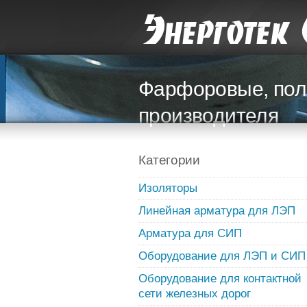
Фарфоровые, пол
производителя
Категории
Изоляторы
Линейная арматура для ЛЭП
Арматура для СИП
Оборудование для ЛЭП и СИП
Оборудование для контактной
сети железных дорог