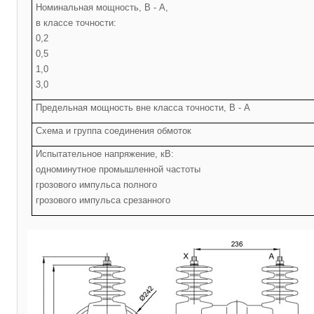
Номинальная мощность, В - А,
в классе точности:
0,2
0,5
1,0
3,0
Предельная мощность вне класса точности, В - А
Схема и группа соединения обмоток
Испытательное напряжение, кВ:
одноминутное промышленной частоты
грозового импульса полного
грозового импульса срезанного