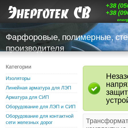
+38 (05
+38 (09
ener
Фарфоровые, полимерные, сте
производителя
Категории
Незаз
Изоляторы
напря
Линейная арматура для ЛЭП
защит
Арматура для СИП
устро
Оборудование для ЛЭП и СИП
Оборудование для контактной
Трансформат
сети железных дорог