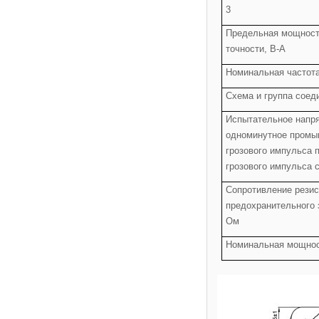
3
Предельная мощност
точности, В-А
Номинальная частота
Схема и группа соед
Испытательное напря
одноминутное промы
грозового импульса 
грозового импульса 
Сопротивление резис
предохранительного 
Ом
Номинальная мощнос