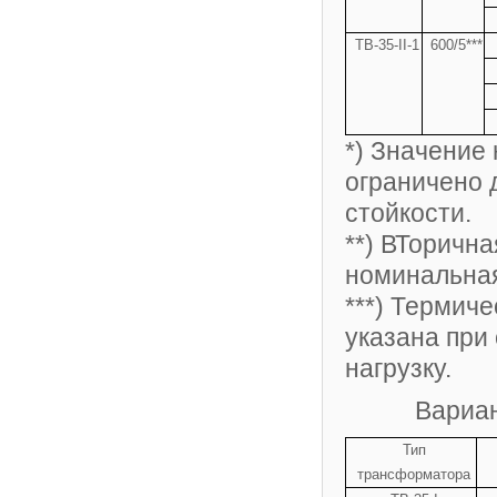
ТВ-
35-II-1
600/5***
*) Значение
ограничено 
стойкости.
**) ВТорична
номинальная
***) Термич
указана при
нагрузку.
Вариа
Тип
трансформатора