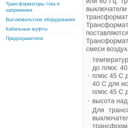
или 60 Гц. 
Трансформаторы тока и
выключател
напряжения
трансформат
Высоковольтное оборудование
Трансформа
Кабельные муфты
поставляются
Предохранители
Трансформат
смеси воздух
температур
до плюс 40
плюс 45 C 
40 C для и
плюс 45 С 
высота над
Для транс
выключате
трансфо