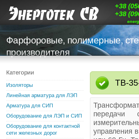
+38 (05
+38 (09
ener
Фарфоровые, полимерные, сте
производителя
Категории
ТВ-35
Изоляторы
Линейная арматура для ЛЭП
Трансформато
Арматура для СИП
передачи 
Оборудование для ЛЭП и СИП
измеритель
Оборудование для контактной
управления в
сети железных дорог