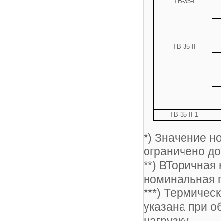
ТВ-
35-I
ТВ-
35-II
ТВ-
35-II-1
*) Значение н
ограничено до
**) ВТоричная
номинальная п
***) Термичес
указана при о
нагрузку.