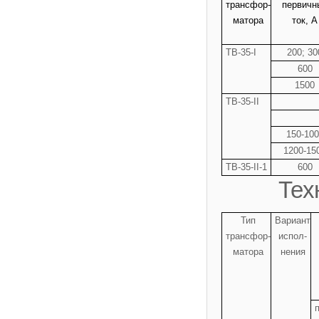
трансфор-
первичн
матора
ток, А
ТВ-35-I
200; 30
600
1500
ТВ-35-II
150-100
1200-15
ТВ-35-II-1
600
Тех
Тип
Вариант
трансфор-
испол-
матора
нения